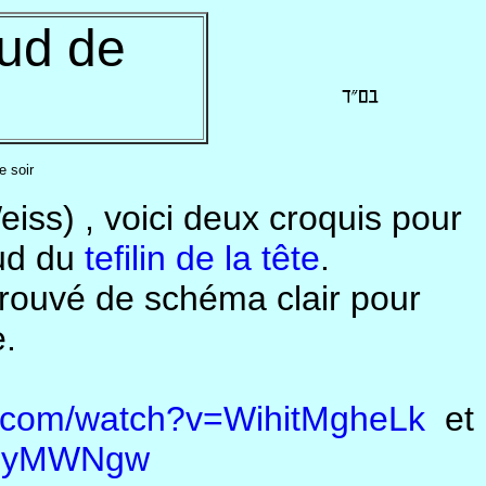
eud de
e soir
ss) , voici deux croquis pour
ud du
tefilin de la tête
.
 trouvé de schéma clair pour
.
e.com/watch?v=WihitMgheLk
et
6myMWNgw