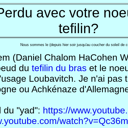
Perdu avec votre no
tefilin?
Nous sommes le
(depuis hier soir
jusqu'au coucher du soleil de c
lem (Daniel Chalom HaCohen Wei
noeud du
tefilin du bras
et le noe
 l'usage Loubavitch. Je n'ai pas
logne ou Achkénaze d'Allemagne
 du "yad":
https://www.youtub
ww.youtube.com/watch?v=Qc3