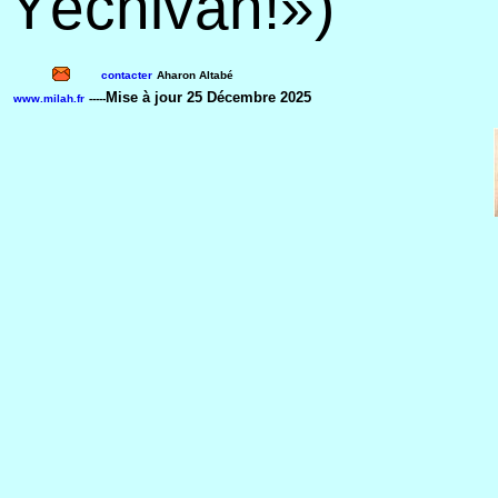
Yéchivah!»)
contacter
Aharon Altabé
Mise à jour
25 Décembre 2025
www.milah.fr
-----