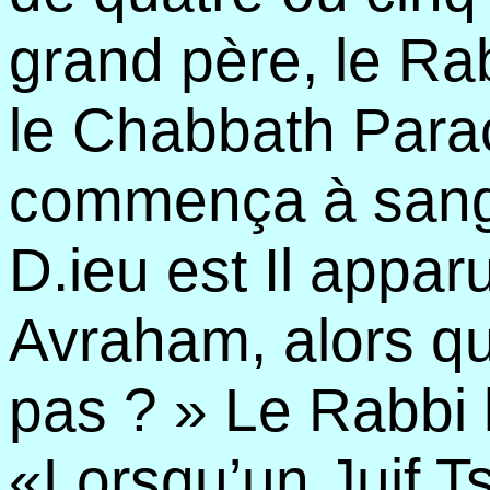
grand père, le Ra
le Chabbath Para
commença à sangl
D.ieu est Il appar
Avraham, alors qu’
pas ? » Le Rabbi l
«Lorsqu’un Juif T