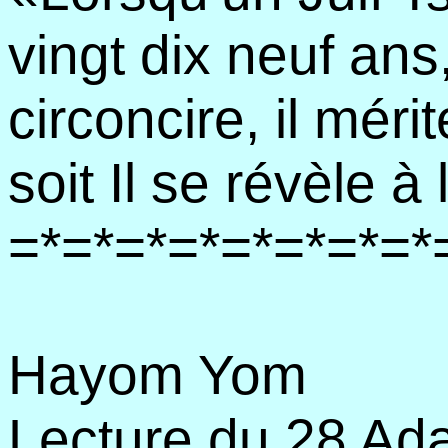
vingt dix neuf ans
circoncire, il mér
soit Il se révèle à 
=*=*=*=*=*=*=*=*
Hayom Yom
Lecture du 28 Ad