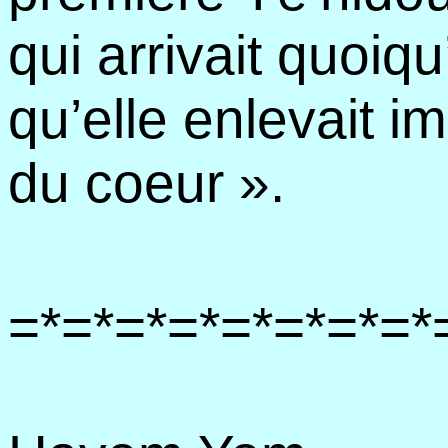
qui arrivait quoiqu’
qu’elle enlevait i
du coeur ».
=*=*=*=*=*=*=*=*