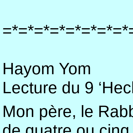
=*=*=*=*=*=*=*=*
Hayom Yom
Lecture du 9 ‘He
Mon père, le Rab
de quatre ou cinq 