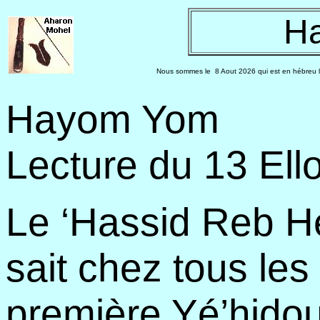
H
Nous sommes le
8 Aout 2026 qui est en hébreu l
Hayom Yom
Lecture du 13 Ello
Le ‘Hassid Reb He
sait chez tous les
première Yé’hidout