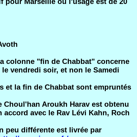
f pour Marseille où l'usage est de 20
 Avoth
 la colonne "fin de Chabbat" concerne
 le vendredi soir, et non le Samedi
les et la fin de Chabbat sont empruntés
r le Choul'han Aroukh Harav est obtenu
n accord avec le Rav Lévi Kahn, Roch
 peu différente est livrée par