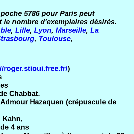
 poche 5786 pour Paris peut
t le nombre d'exemplaires désirés.
ble
,
Lille
,
Lyon
,
Marseille
,
La
trasbourg
,
Toulouse
,
//roger.stioui.free.fr/
)
s
ies
 de Chabbat.
n le Admour Hazaquen (crépuscule de
i Kahn,
 de 4 ans