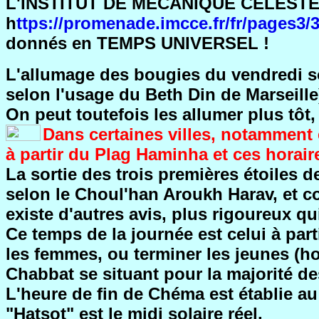
L'INSTITUT DE MÉCANIQUE CÉLEST
h
ttps://promenade.imcce.fr/fr/pages3/
donnés en TEMPS UNIVERSEL !
L'allumage des bougies du vendredi soi
selon l'usage du Beth Din de Marseille
On peut toutefois les allumer plus tô
Dans certaines villes, notamment
à partir du Plag Haminha et ces horaire
La sortie des trois premières étoiles d
selon le Choul'han Aroukh Harav, et co
existe d'autres avis, plus rigoureux q
Ce temps de la journée est celui à part
les femmes, ou terminer les jeunes (ho
Chabbat se situant pour la majorité d
L'heure de fin de Chéma est établie au
"Hatsot" est le midi solaire réel.