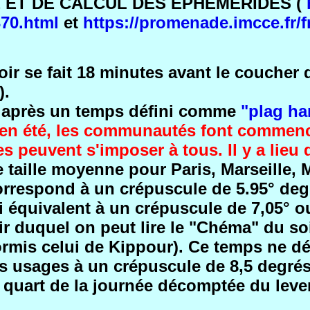
E ET DE CALCUL DES ÉPHÉMÉRIDES (
370.html
et
https://promenade.imcce.fr/f
r se fait 18 minutes avant le coucher d
).
t, après un temps défini comme
"plag h
 en été, les communautés font commence
s peuvent s'imposer à tous. Il y a lieu 
e taille moyenne pour Paris, Marseille, M
rrespond à un crépuscule de 5.95° degré
ui équivalent à un crépuscule de 7,05° o
ir duquel on peut lire le "Chéma" du soi
rmis celui de Kippour). Ce temps ne défi
es usages à un crépuscule de 8,5 degré
 quart de la journée décomptée du lever