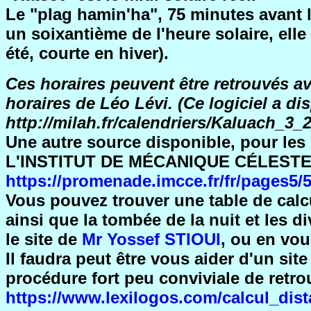
Le "plag hamin'ha", 75 minutes avant
un soixantième de l'heure solaire, ell
été, courte en hiver).
Ces horaires peuvent être retrouvés a
horaires de Léo Lévi. (Ce logiciel a di
http://milah.fr/calendriers/Kaluach_3_
Une autre source disponible, pour les 
L'INSTITUT DE MÉCANIQUE CÉLEST
https://promenade.imcce.fr/fr/pages5/
Vous pouvez trouver une table de calcu
ainsi que la tombée de la nuit et les d
le site de
Mr Yossef STIOUI
, ou en vo
Il faudra peut être vous aider d'un si
procédure fort peu conviviale de retro
https://www.lexilogos.com/calcul_dis