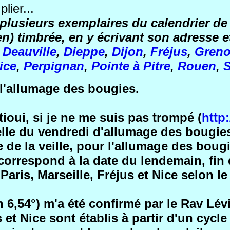
lier...
plusieurs exemplaires du calendrier de
n) timbrée, en y écrivant son adresse e
,
Deauville
,
Dieppe
,
Dijon
,
Fréjus
,
Greno
ice
,
Perpignan
,
Pointe à Pitre
,
Rouen
,
S
l'allumage des bougies.
ioui, si je ne me suis pas trompé (
http:
elle du vendredi d'allumage des bougie
e de la veille, pour l'allumage des boug
correspond à la date du lendemain, fin
r Paris, Marseille, Fréjus et Nice selo
n 6,54°) m'a été confirmé par le Rav Lév
 et Nice sont établis à partir d'un cycle