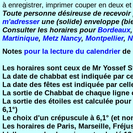
à enregistrer, imprimer couper en deux et p
Toute personne désireuse de recevoir 
m'adresser
une (solide) enveloppe (bie
Consulter les horaires pour
Bordeaux
Martinique
,
Metz Nancy
,
Montpellier
,
N
Notes
pour la lecture du calendrier
de 
Les horaires sont ceux de Mr Yossef St
La date de chabbat est indiquée par c
La date des fêtes est indiquée par cell
La sortie de Chabbat de chaque ligne 
La sortie des étoiles est calculée pou
6,1°)
Le choix d'un crépuscule à 6,1° (et no
Les horaires de Paris, Marseille, Fréjus