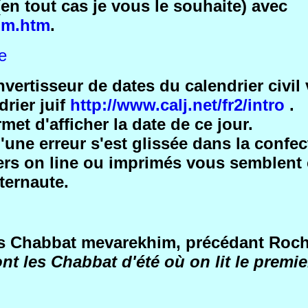
en tout cas je vous le souhaite) avec
im.htm
.
e
rtisseur de dates du calendrier civil ve
rier juif
http://www.calj.net/fr2/intro
.
met d'afficher la date de ce jour.
une erreur s'est glissée dans la confec
riers on line ou imprimés vous semblen
ternaute.
les Chabbat mevarekhim, précédant Roc
nt les Chabbat d'été où on lit le premie