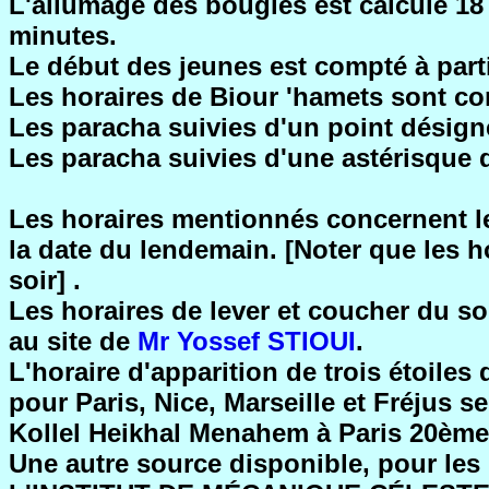
L'allumage des bougies est calculé 18 
minutes.
Le début des jeunes est compté à part
Les horaires de Biour 'hamets sont co
Les paracha suivies d'un point désig
Les paracha suivies d'une astérisque d
Les horaires mentionnés concernent le 
la date du lendemain. [Noter que les h
soir] .
Les horaires de lever et coucher du sol
au site de
Mr Yossef STIOUI
.
L'horaire d'apparition de trois étoile
pour Paris, Nice, Marseille et Fréjus s
Kollel Heikhal Menahem à Paris 20ème
Une autre source disponible, pour les 