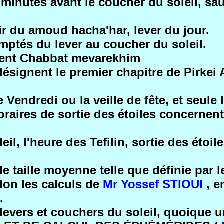
minutes avant le coucher du soleil, sau
ir du amoud hacha'har, lever du jour.
mptés du lever au coucher du soleil.
nent Chabbat mevarekhim
ésignent le premier chapitre de Pirkei
Vendredi ou la veille de fête, et seule
oraires de sortie des étoiles concernent
eil, l'heure des Tefilin, sortie des étoi
s de taille moyenne telle que définie pa
elon les calculs de
Mr Yossef STIOUI
, e
.
levers et couchers du soleil, quoique un