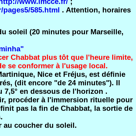
http://www.imcce.fr/
;
r/pages5/585.html
. Attention, horaires
u soleil (20 minutes pour Marseille,
aminha"
r Chabbat plus tôt que l'heure limite,
de se conformer à l'usage local.
artinique, Nice et Fréjus, est définie
s, (dit encore "de 24 minutes"). Il
u 7,5° en dessous de l'horizon .
r, procéder à l'immersion rituelle pour
nit pas la fin de Chabbat, la sortie de
s.
 au coucher du soleil.