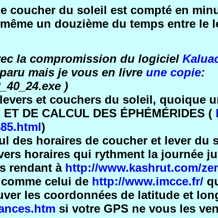
 le coucher du soleil est compté en mi
e même un douzième du temps entre le le
vec la compromission du logiciel
Kalua
sparu mais je vous en livre
une copie
:
2_40_24.exe )
levers et couchers du soleil, quoique un
E ET DE CALCUL DES ÉPHÉMÉRIDES (
585.html
)
l des horaires de coucher et lever du s
ivers horaires qui rythment la journée j
us rendant à
http://www.kashrut.com/ze
te comme celui de
http://www.imcce.fr/
qu
uver les coordonnées de latitude et long
tances.htm
si votre GPS ne vous les ve