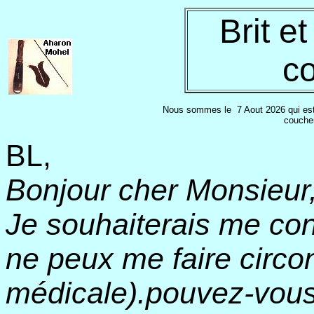
Brit e
c
Nous sommes le
7 Aout 2026 qui est
coucher
BL,
Bonjour cher Monsieur
Je souhaiterais me con
ne peux me faire circon
médicale).pouvez-vous